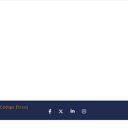
Código Ético
|