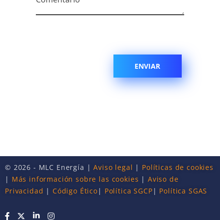
© 2026 - MLC Energía |
Aviso legal
|
Políticas de cookies
|
Más información sobre las cookies
|
Aviso de
Privacidad
|
Código Ético
|
Política SGCP
|
Política SGAS