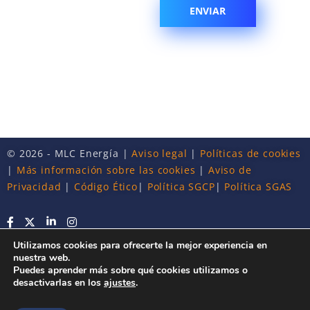
© 2026 - MLC Energía |
Aviso legal
|
Políticas de cookies
|
Más información sobre las cookies
|
Aviso de
Privacidad
|
Código Ético
|
Política SGCP
|
Política SGAS
Utilizamos cookies para ofrecerte la mejor experiencia en
nuestra web.
Puedes aprender más sobre qué cookies utilizamos o
desactivarlas en los
ajustes
.
This site is registered on
wpml.org
as a development site. Switch to a production